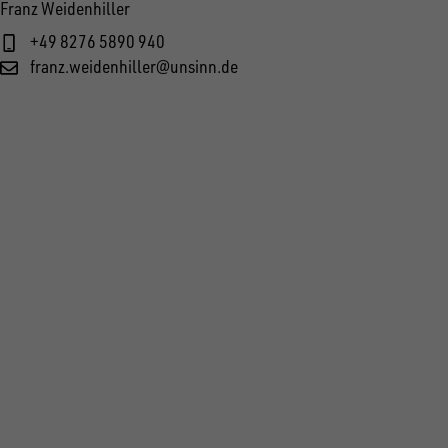
Franz Weidenhiller
+49 8276 5890 940
franz.weidenhiller@unsinn.de
FOLGE UNS AUF SOCIAL MEDIA
UNSINN Fahrzeugtechnik GmbH
Rainer Straße 23+25