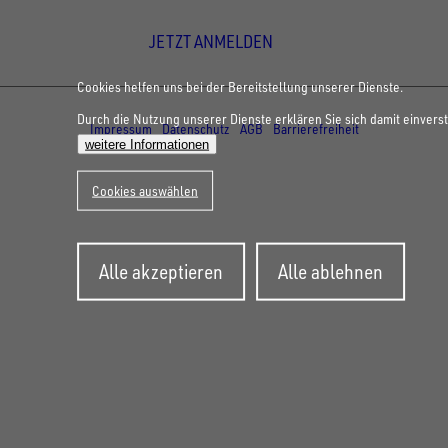
JETZT ANMELDEN
Cookies helfen uns bei der Bereitstellung unserer Dienste.
© Copyright - UNSINN Fahrzeugtechnik
Durch die Nutzung unserer Dienste erklären Sie sich damit einvers
Impressum
Datenschutz
AGB
Barrierefreiheit
weitere Informationen
Cookies auswählen
Zustimmung
Alle akzeptieren
Alle ablehnen
zurückziehen