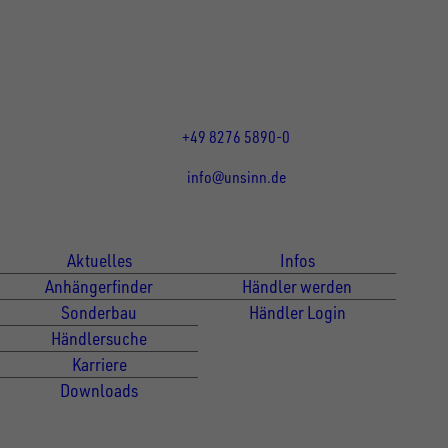
86684
Holzheim
DE
Öffnungszeiten:
Mo bis Do 07:30 - 12:00 Uhr
und 13:00 - 17:00 Uhr
Fr 07:30 - 12:00 Uhr
+49 8276 5890-0
info@unsinn.de
Für Kunden
Für Händler
Aktuelles
Infos
Anhängerfinder
Händler werden
Sonderbau
Händler Login
Händlersuche
Karriere
Downloads
Newsletter Anmeldung