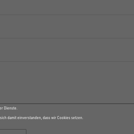
x1500 - Komplettset
xH 2300x750mm
Komplettset
 1500x750mm
omplettset
er Dienste.
sich damit einverstanden, dass wir Cookies setzen.
 1500x750mm
x1500 - Komplettset