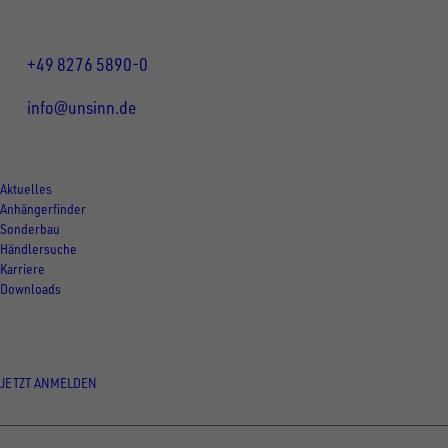
Mo bis Do 07:30 - 12:00 Uhr
und 13:00 - 17:00 Uhr
Fr 07:30 - 12:00 Uhr
+49 8276 5890-0
info@unsinn.de
Für Kunden
Aktuelles
Anhängerfinder
Sonderbau
Händlersuche
Karriere
Downloads
Newsletter Anmeldung
JETZT ANMELDEN
© Copyright - UNSINN Fahrzeugtechnik