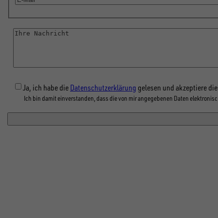
14165
Mail
KombiLine - 1 Stirnwand für Stahlaufsatz, LxH 
Nachricht
14168
KombiLine - 1 Heckwand für Stahlaufsatz, LxH 
Ja, ich habe die
Datenschutzerklärung
gelesen und akzeptiere die
Ich bin damit einverstanden, dass die von mir angegebenen Daten elektroni
14187
KombiLine - Universal-Eckrungensatz, 4 Eckrung