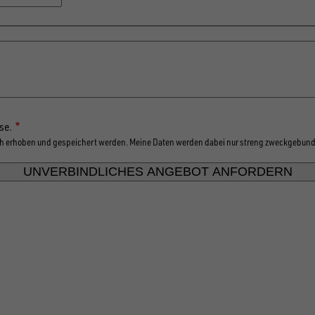
1500x750mm
1500x750mm
se.
sch erhoben und gespeichert werden. Meine Daten werden dabei nur streng zweckgebund
en