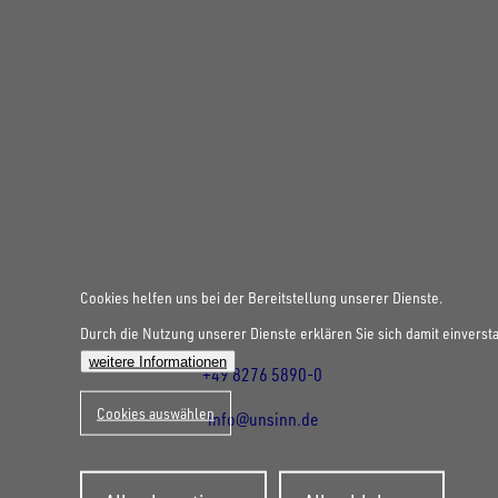
UNSINN Fahrzeugtechnik GmbH
Rainer Straße 23+25
86684
Holzheim
DE
Öffnungszeiten:
Mo bis Do 07:30 - 12:00 Uhr
Cookies helfen uns bei der Bereitstellung unserer Dienste.
und 13:00 - 17:00 Uhr
Durch die Nutzung unserer Dienste erklären Sie sich damit einverst
Fr 07:30 - 12:00 Uhr
weitere Informationen
+49 8276 5890-0
Cookies auswählen
info@unsinn.de
Für Kunden
Für Händler
Zustimmung