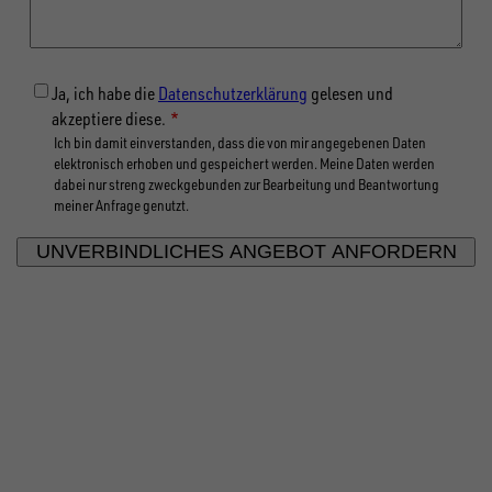
Dienstleistungspauschale zur
mm, bei Bordwänden 300 mm
Erstellung der Druckdaten
11841
1
1650 mm, bei Bordwänden 350
14283
mm 1700 mm, bei Bordwänden
Ersatzrad 195/55 R10 Stahlfelge
Ja, ich habe die
Datenschutzerklärung
gelesen und
400 mm, lose beigelegt
1
Alu-Bordwandaufsatz KombiLine
akzeptiere diese.
550 hoch, 2760x1500 -
Ich bin damit einverstanden, dass die von mir angegebenen Daten
Komplettset
elektronisch erhoben und gespeichert werden. Meine Daten werden
12972
dabei nur streng zweckgebunden zur Bearbeitung und Beantwortung
1
meiner Anfrage genutzt.
Aufrollriemen für Hochplane,
heckseitig
13539
1
Montage Planenaufbau
FOLGE UNS AUF SOCIAL MEDIA