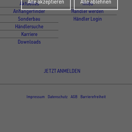
Alle akzeptieren
Alle ablehnen
zurückziehen
Aktuelles
Infos
Anhängerfinder
Händler werden
Sonderbau
Händler Login
Händlersuche
Karriere
Downloads
Newsletter Anmeldung
JETZT ANMELDEN
© Copyright - UNSINN Fahrzeugtechnik
Impressum
Datenschutz
AGB
Barrierefreiheit