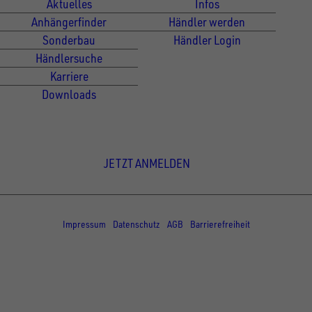
Aktuelles
Infos
Anhängerfinder
Händler werden
Sonderbau
Händler Login
Händlersuche
Karriere
Downloads
Newsletter Anmeldung
JETZT ANMELDEN
© Copyright - UNSINN Fahrzeugtechnik
Impressum
Datenschutz
AGB
Barrierefreiheit