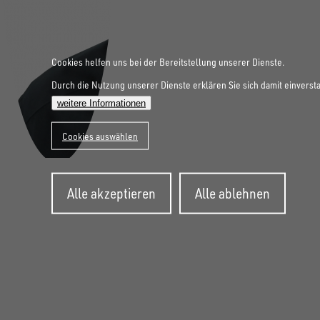
Plane
1500
Montage Planenaufbau
mm,
Geste
1300
Cookies helfen uns bei der Bereitstellung unserer Dienste.
mm
Durch die Nutzung unserer Dienste erklären Sie sich damit einverst
Durch
1600
weitere Informationen
mm,
bei
Cookies auswählen
Bordw
300
Zustimmung
mm
Alle akzeptieren
Alle ablehnen
zurückziehen
1650
mm,
bei
Bordw
FOLGE UNS AUF SOCIAL MEDIA
350
mm
1700
mm,