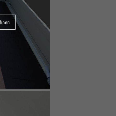
ehnen
KIPPER & HOCHLADER
UNSINN Pritschenhochlader