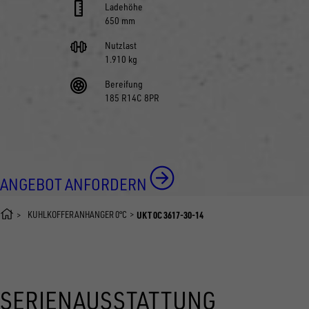
Ladehöhe
650 mm
Nutzlast
1.910 kg
Bereifung
185 R14C 8PR
ANGEBOT ANFORDERN
KÜHLKOFFERANHÄNGER 0°C
UKT 0C 3617-30-14
SERIENAUSSTATTUNG