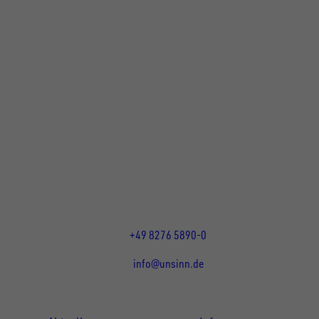
UNSINN Fahrzeugtechnik GmbH
Rainer Straße 23+25
86684
Holzheim
DE
Öffnungszeiten:
Mo bis Do 07:30 - 12:00 Uhr
und 13:00 - 17:00 Uhr
Fr 07:30 - 12:00 Uhr
+49 8276 5890-0
info@unsinn.de
Für Kunden
Für Händler