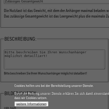
Die Nutzlast ist das Gewicht, mit dem der Anhänger maximal beladen w
Das zulässige Gesamtgewicht ist das Leergewicht plus die maximale Z
BESCHREIBUNG:
Beschreibung
Bitte beschreiben Sie Ihren Wunschanhänger möglichst detailliert!
Cookies helfen uns bei der Bereitstellung unserer Dienste.
BILDER/SKIZZEN
Durch die Nutzung unserer Dienste erklären Sie sich damit einverstan
dass wir Cookies setzen.
weitere Informationen
Bilder/Skizzen
UPLOAD