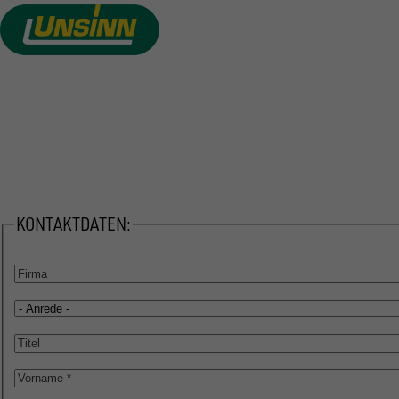
Direkt
zum
Inhalt
VON DER IDEE ZU IHREM
WUNSCHANHÄNGER
KONTAKTDATEN:
Firma
Anrede
Titel
Vorname