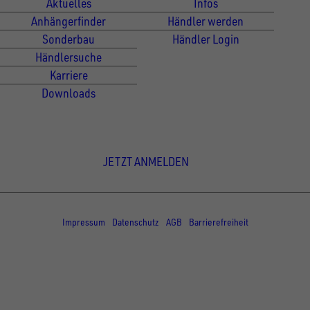
Aktuelles
Infos
Anhängerfinder
Händler werden
Sonderbau
Händler Login
Händlersuche
Karriere
Downloads
Newsletter Anmeldung
JETZT ANMELDEN
© Copyright - UNSINN Fahrzeugtechnik
Impressum
Datenschutz
AGB
Barrierefreiheit