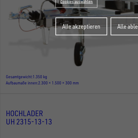
Cookies auswählen
Zustimmung
Alle akzeptieren
Alle abl
zurückziehen
Gesamtgewicht
1.350 kg
Aufbaumaße innen
2.300 × 1.500 × 300 mm
HOCHLADER
UH 2315-13-13