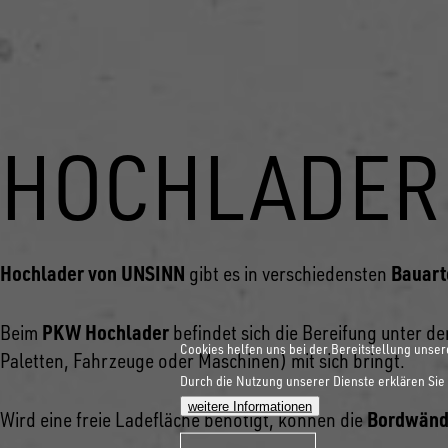
HOCHLADER
Hochlader von UNSINN
Bauart
gibt es in verschiedensten
PKW Hochlader
Beim
befindet sich die Bereifung unter de
Cookies helfen uns bei der Bereitstellung unser
Paletten, Fahrzeuge oder Maschinen) mit sich bringt.
Durch die Nutzung unserer Dienste erklären Sie 
weitere Informationen
Bordwänd
Wird eine freie Ladefläche benötigt, können die