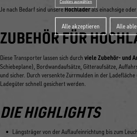
Cookies auswählen
Hochlader
Je nach Bedarf sind unsere
als einachsige ode
Zustimmung
Alle akzeptieren
Alle abl
zurückziehen
ZUBEHÖR FÜR HOCHL
viele Zubehör- und A
Diese Transporter lassen sich durch
Schiebeplane), Bordwandaufsätze, Gitteraufsätze, Auffahrs
und sicher. Durch versenkte Zurrmulden in der Ladefläche 
Ladegüter schnell gesichert werden.
DIE HIGHLIGHTS
Längsträger von der Auflaufeinrichtung bis zum Leuc