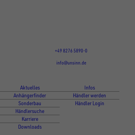
Rainer Straße 23+25
86684
Holzheim
DE
Öffnungszeiten:
Mo bis Do 07:30 - 12:00 Uhr
und 13:00 - 17:00 Uhr
Fr 07:30 - 12:00 Uhr
+49 8276 5890-0
info@unsinn.de
Für Kunden
Für Händler
Aktuelles
Infos
Anhängerfinder
Händler werden
Sonderbau
Händler Login
Händlersuche
Karriere
Downloads