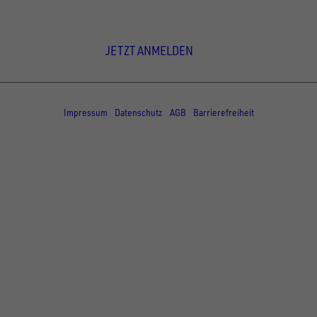
Newsletter Anmeldung
JETZT ANMELDEN
© Copyright - UNSINN Fahrzeugtechnik
Impressum
Datenschutz
AGB
Barrierefreiheit