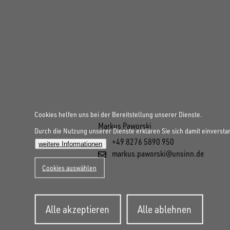
Cookies helfen uns bei der Bereitstellung unserer Dienste.
Markus Paworski
Durch die Nutzung unserer Dienste erklären Sie sich damit einversta
+49 8276 5890 950
weitere Informationen
markus.paworski@unsinn.de
Cookies auswählen
Zustimmung
Alle akzeptieren
Alle ablehnen
zurückziehen