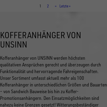
Aktuelle
1
Seite
2
Nächste
››
Letzte
Letzte »
Seite
Seite
Seite
KOFFERANHÄNGER VON
UNSINN
Kofferanhänger von UNSINN werden höchsten
qualitativen Ansprüchen gerecht und überzeugen durch
Funktionalität und hervorragende Fahreigenschaften.
Unser Sortiment umfasst aktuell mehr als 100
Kofferanhänger in unterschiedlichen Größen und Bauarten
– von Sandwich Bauweise bis hin zu Koffer-
Promotionsanhängern. Den Einsatzmöglichkeiten sind
nahezu keine Grenzen gesetzt! Witterungsbeständiger