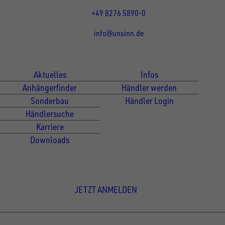
Fr 07:30 - 12:00 Uhr
+49 8276 5890-0
info@unsinn.de
Für Kunden
Für Händler
Aktuelles
Infos
Anhängerfinder
Händler werden
Sonderbau
Händler Login
Händlersuche
Karriere
Downloads
Newsletter Anmeldung
JETZT ANMELDEN
© Copyright - UNSINN Fahrzeugtechnik