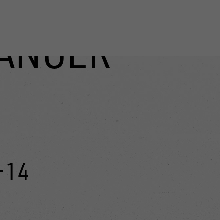
ÄNGER
)
-14