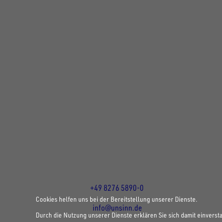
UNSINN Fahrzeugtechnik GmbH
Rainer Straße 23+25
86684
Holzheim
DE
Öffnungszeiten:
Mo bis Do 07:30 - 12:00 Uhr
und 13:00 - 17:00 Uhr
Fr 07:30 - 12:00 Uhr
+49 8276 5890-0
Cookies helfen uns bei der Bereitstellung unserer Dienste.
info@unsinn.de
Durch die Nutzung unserer Dienste erklären Sie sich damit einverst