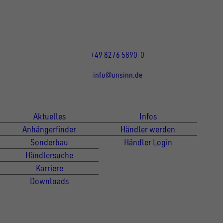
DE
Öffnungszeiten:
Mo bis Do 07:30 - 12:00 Uhr
und 13:00 - 17:00 Uhr
Fr 07:30 - 12:00 Uhr
+49 8276 5890-0
info@unsinn.de
Für Kunden
Für Händler
Aktuelles
Infos
Anhängerfinder
Händler werden
Sonderbau
Händler Login
Händlersuche
Karriere
Downloads
Newsletter Anmeldung