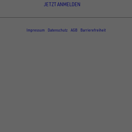
JETZT ANMELDEN
© Copyright - UNSINN Fahrzeugtechnik
Impressum
Datenschutz
AGB
Barrierefreiheit