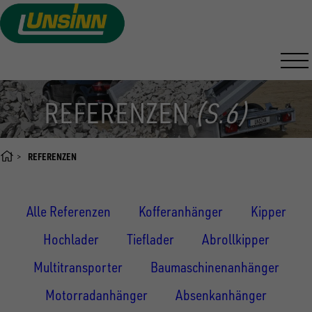
Direkt
zum
Inhalt
REFERENZEN
(S.6)
REFERENZEN
Alle Referenzen
Kofferanhänger
Kipper
Hochlader
Tieflader
Abrollkipper
Multitransporter
Baumaschinenanhänger
Motorradanhänger
Absenkanhänger