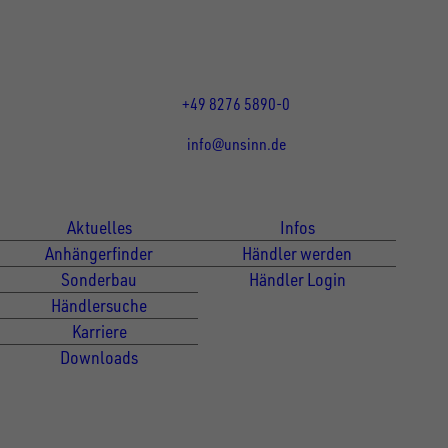
DE
Öffnungszeiten:
Mo bis Do 07:30 - 12:00 Uhr
und 13:00 - 17:00 Uhr
Fr 07:30 - 12:00 Uhr
+49 8276 5890-0
info@unsinn.de
Für Kunden
Für Händler
Aktuelles
Infos
Anhängerfinder
Händler werden
Sonderbau
Händler Login
Händlersuche
Karriere
Downloads
Newsletter Anmeldung