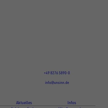
UNSINN Fahrzeugtechnik GmbH
Rainer Straße 23+25
86684
Holzheim
DE
Öffnungszeiten:
Mo bis Do 07:30 - 12:00 Uhr
und 13:00 - 17:00 Uhr
Fr 07:30 - 12:00 Uhr
+49 8276 5890-0
info@unsinn.de
Für Kunden
Für Händler
Aktuelles
Infos