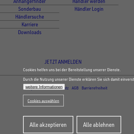
Anhängerfinder
Händler werden
Sonderbau
Händler Login
Händlersuche
Karriere
Downloads
Newsletter Anmeldung
JETZT ANMELDEN
Cookies helfen uns bei der Bereitstellung unserer Dienste.
Durch die Nutzung unserer Dienste erklären Sie sich damit einvers
© Copyright - UNSINN Fahrzeugtechnik
weitere Informationen
Impressum
Datenschutz
AGB
Barrierefreiheit
Cookies auswählen
Zustimmung
Alle akzeptieren
Alle ablehnen
zurückziehen