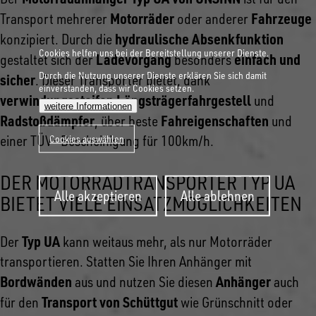
Motorräder
Fahrzeuge
Transport mehrerer
oder anderer
hydraulische Absenkfunktion
konzipiert. Durch die
Cookies helfen uns bei der Bereitstellung unserer Dienste.
Ladevorgang
einfach und
gestaltet sich der
besonders
Durch die Nutzung unserer Dienste erklären Sie sich damit
sicher
. Dieser Transporter bietet, dank
einverstanden, dass wir Cookies setzen.
verwindungssteifen Längsträgerfahrgestell
und
weitere Informationen
Radstoßdämpfer
Fahreigenschaften
, über beste
und
einer TÜV- Bescheinigung für 100km/h.
Cookies auswählen
DER MOTORRADTRANSPORTER TYP UA
Zustimmung
Alle akzeptieren
Alle ablehnen
zurückziehen
BIETET VIELE EINSATZMÖGLICHKEITEN
Typ UA
Der
kann weitaus mehr, als nur Motorräder
transportieren. Statten Sie Ihren Anhänger mit
Bordwänden
Anhänger
aus und nutzen Sie diesen
auch
Transport von Schüttgut
für den
wie Grünschnitt oder