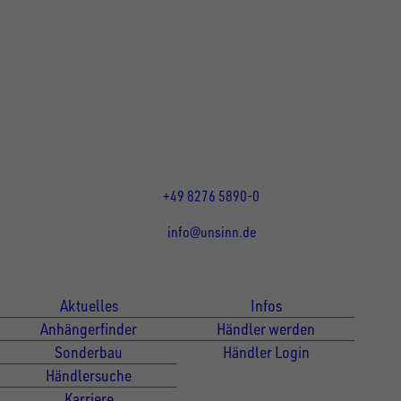
UNSINN Fahrzeugtechnik GmbH
Rainer Straße 23+25
86684
Holzheim
DE
Öffnungszeiten:
Mo bis Do 07:30 - 12:00 Uhr
und 13:00 - 17:00 Uhr
Fr 07:30 - 12:00 Uhr
+49 8276 5890-0
info@unsinn.de
Für Kunden
Für Händler
Aktuelles
Infos
Anhängerfinder
Händler werden
Sonderbau
Händler Login
Händlersuche
Karriere