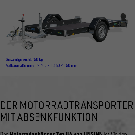
Gesamtgewicht
750 kg
Aufbaumaße innen
2.600 × 1.550 × 150 mm
DER MOTORRADTRANSPORTER
MIT ABSENKFUNKTION
Motorradanhänger Typ UA von UNSINN
Der
ist für den