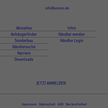
info@unsinn.de
Für Kunden
Für Händler
Aktuelles
Infos
Anhängerfinder
Händler werden
Sonderbau
Händler Login
Händlersuche
Karriere
Downloads
Newsletter Anmeldung
JETZT ANMELDEN
© Copyright - UNSINN Fahrzeugtechnik
Impressum
Datenschutz
AGB
Barrierefreiheit