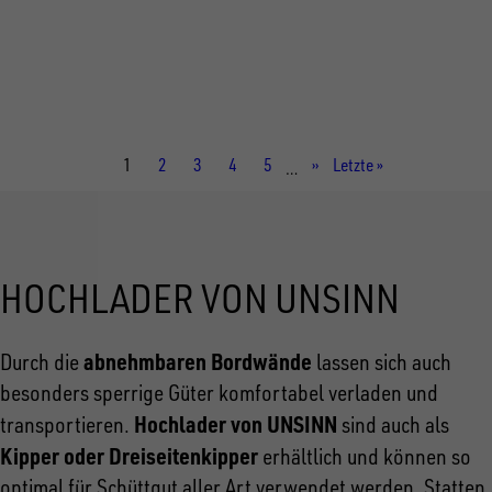
Gesamtgewicht
2.600 kg
Aufbaumaße innen
2.760 × 1.500 × 350 mm
Aktuelle
1
Seite
2
Seite
3
Seite
4
Seite
5
Nächste
››
Letzte
Letzte »
…
Seite
Seite
Seite
HOCHLADER VON UNSINN
abnehmbaren Bordwände
Durch die
lassen sich auch
besonders sperrige Güter komfortabel verladen und
Hochlader von UNSINN
transportieren.
sind auch als
Kipper oder Dreiseitenkipper
erhältlich und können so
optimal für Schüttgut aller Art verwendet werden. Statten