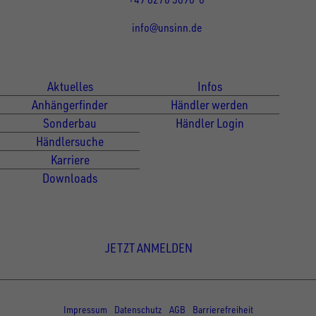
info@unsinn.de
Für Kunden
Für Händler
Aktuelles
Infos
Anhängerfinder
Händler werden
Sonderbau
Händler Login
Händlersuche
Karriere
Downloads
Newsletter Anmeldung
JETZT ANMELDEN
© Copyright - UNSINN Fahrzeugtechnik
Impressum
Datenschutz
AGB
Barrierefreiheit