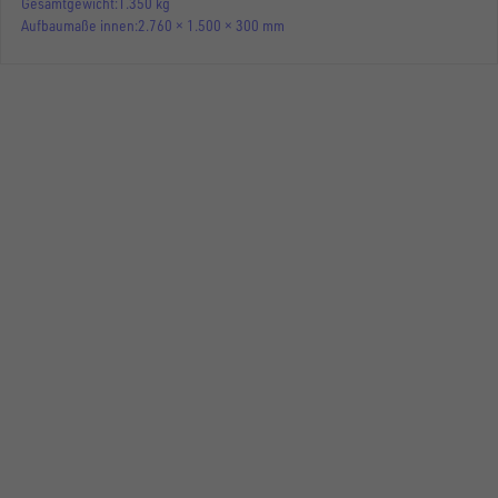
Gesamtgewicht
1.350 kg
Aufbaumaße innen
2.760 × 1.500 × 300 mm
HOCHLADER
UH 2715-13-13
Gesamtgewicht
1.350 kg
Aufbaumaße innen
2.760 × 1.500 × 300 mm