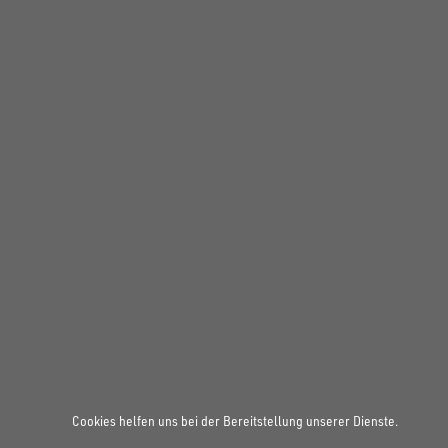
FOLGE UNS AUF SOCIAL MEDIA
UNSINN Fahrzeugtechnik GmbH
Rainer Straße 23+25
86684
Holzheim
DE
Öffnungszeiten:
Cookies helfen uns bei der Bereitstellung unserer Dienste.
Mo bis Do 07:30 - 12:00 Uhr