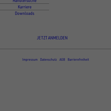
Händlersuche
Karriere
Downloads
Newsletter Anmeldung
JETZT ANMELDEN
© Copyright - UNSINN Fahrzeugtechnik
Impressum
Datenschutz
AGB
Barrierefreiheit