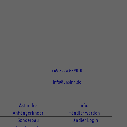
UNSINN Fahrzeugtechnik GmbH
Rainer Straße 23+25
86684
Holzheim
DE
Öffnungszeiten:
Mo bis Do 07:30 - 12:00 Uhr
und 13:00 - 17:00 Uhr
Fr 07:30 - 12:00 Uhr
+49 8276 5890-0
info@unsinn.de
Für Kunden
Für Händler
Aktuelles
Infos
Anhängerfinder
Händler werden
Sonderbau
Händler Login