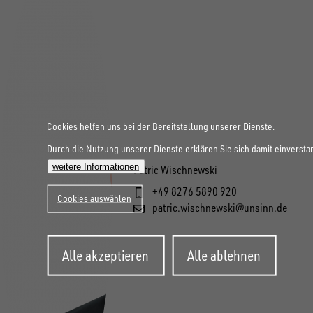
Cookies helfen uns bei der Bereitstellung unserer Dienste.
Durch die Nutzung unserer Dienste erklären Sie sich damit einversta
weitere Informationen
Patric Wischnewski
+49 8276 5890 920
Cookies auswählen
patric.wischnewski@unsinn.de
Zustimmung
Alle akzeptieren
Alle ablehnen
zurückziehen