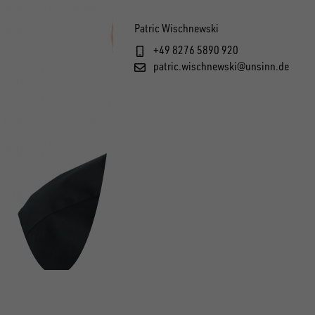
1750
Patric Wischnewski
+49 8276 5890 920
patric.wischnewski@unsinn.de