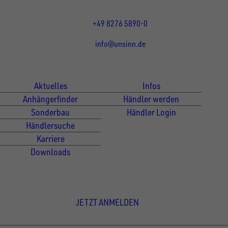
Fr 07:30 - 12:00 Uhr
+49 8276 5890-0
info@unsinn.de
Für Kunden
Für Händler
Aktuelles
Infos
Anhängerfinder
Händler werden
Sonderbau
Händler Login
Händlersuche
Karriere
Downloads
Newsletter Anmeldung
JETZT ANMELDEN