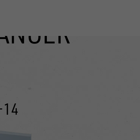
ÄNGER
)
-14