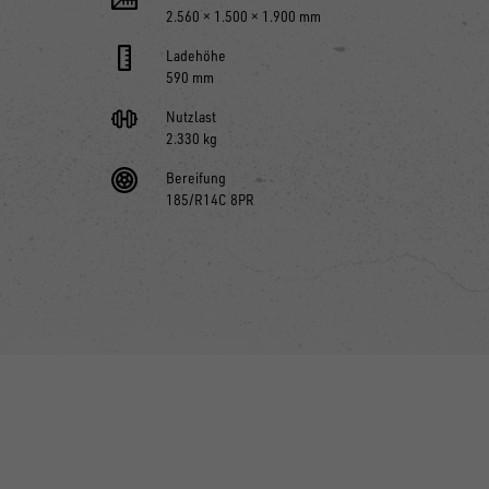
2.560 × 1.500 × 1.900 mm
Ladehöhe
590 mm
Nutzlast
2.330 kg
Bereifung
185/R14C 8PR