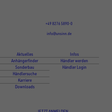
Mo bis Do 07:30 - 12:00 Uhr
und 13:00 - 17:00 Uhr
Fr 07:30 - 12:00 Uhr
+49 8276 5890-0
info@unsinn.de
Für Kunden
Für Händler
Aktuelles
Infos
Anhängerfinder
Händler werden
Sonderbau
Händler Login
Händlersuche
Karriere
Downloads
Newsletter Anmeldung
JETZT ANMELDEN