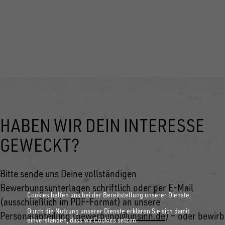
Bitte reiche in deiner Bewerbung folgende Unterlagen ein:
ein Anschreiben, einen kurzen Lebenslauf sowie eine
Kopie des letzten Schulzeugnisses.
HABEN WIR DEIN INTERESSE
GEWECKT?
Bitte sende uns Deine vollständigen
Bewerbungsunterlagen schriftlich oder per E-Mail
Cookies helfen uns bei der Bereitstellung unserer Dienste.
(ausschließlich im PDF-Format) an unsere
Durch die Nutzung unserer Dienste erklären Sie sich damit
Personalabteilung (
bewerbung@unsinn.de
) – oder bewirb
einverstanden, dass wir Cookies setzen.