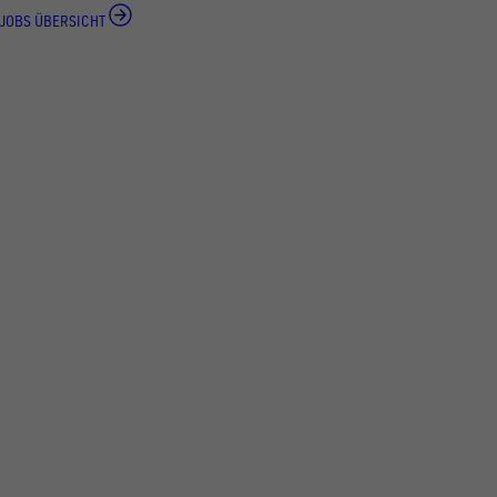
JOBS ÜBERSICHT
FOLGE UNS AUF SOCIAL MEDIA
UNSINN Fahrzeugtechnik GmbH
Rainer Straße 23+25
86684
Holzheim
DE
Öffnungszeiten: