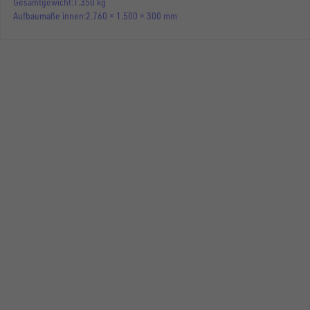
Gesamtgewicht
1.350 kg
Aufbaumaße innen
2.760 × 1.500 × 300 mm
HOCHLADER
UH 2715-13-13
Gesamtgewicht
1.350 kg
Aufbaumaße innen
2.760 × 1.500 × 300 mm