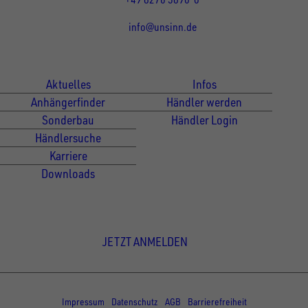
info@unsinn.de
Für Kunden
Für Händler
Aktuelles
Infos
Anhängerfinder
Händler werden
Sonderbau
Händler Login
Händlersuche
Karriere
Downloads
Newsletter Anmeldung
JETZT ANMELDEN
© Copyright - UNSINN Fahrzeugtechnik
Impressum
Datenschutz
AGB
Barrierefreiheit