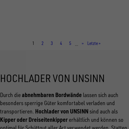
Gesamtgewicht
2.600 kg
Aufbaumaße innen
2.760 × 1.500 × 350 mm
Aktuelle
1
Seite
2
Seite
3
Seite
4
Seite
5
Nächste
››
Letzte
Letzte »
…
Seite
Seite
Seite
HOCHLADER VON UNSINN
abnehmbaren Bordwände
Durch die
lassen sich auch
besonders sperrige Güter komfortabel verladen und
Hochlader von UNSINN
transportieren.
sind auch als
Kipper oder Dreiseitenkipper
erhältlich und können so
optimal für Schüttgut aller Art verwendet werden. Statten