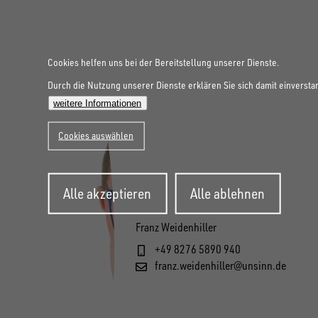
Cookies helfen uns bei der Bereitstellung unserer Dienste.
Durch die Nutzung unserer Dienste erklären Sie sich damit einversta
weitere Informationen
Cookies auswählen
Zustimmung
Alle akzeptieren
Alle ablehnen
zurückziehen
Franz Weidenhiller
+49 8276 5890 940
franz.weidenhiller@unsinn.de