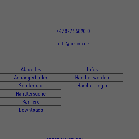
Öffnungszeiten:
Mo bis Do 07:30 - 12:00 Uhr
und 13:00 - 17:00 Uhr
Fr 07:30 - 12:00 Uhr
+49 8276 5890-0
info@unsinn.de
Für Kunden
Für Händler
Aktuelles
Infos
Anhängerfinder
Händler werden
Sonderbau
Händler Login
Händlersuche
Karriere
Downloads
Newsletter Anmeldung