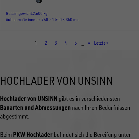
Gesamtgewicht
2.600 kg
Aufbaumaße innen
2.760 × 1.500 × 350 mm
Aktuelle
1
Seite
2
Seite
3
Seite
4
Seite
5
Nächste
››
Letzte
Letzte »
…
Seite
Seite
Seite
HOCHLADER VON UNSINN
Hochlader von UNSINN
gibt es in verschiedensten
Bauarten und Abmessungen
nach Ihren Bedürfnissen
abgestimmt.
PKW Hochlader
Beim
befindet sich die Bereifung unter