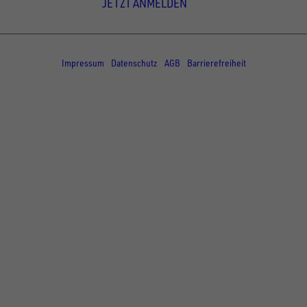
JETZT ANMELDEN
© Copyright - UNSINN Fahrzeugtechnik
Impressum
Datenschutz
AGB
Barrierefreiheit