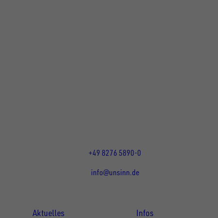
UNSINN Fahrzeugtechnik GmbH
Rainer Straße 23+25
86684
Holzheim
DE
Öffnungszeiten:
Mo bis Do 07:30 - 12:00 Uhr
und 13:00 - 17:00 Uhr
Fr 07:30 - 12:00 Uhr
+49 8276 5890-0
info@unsinn.de
Für Kunden
Für Händler
Aktuelles
Infos